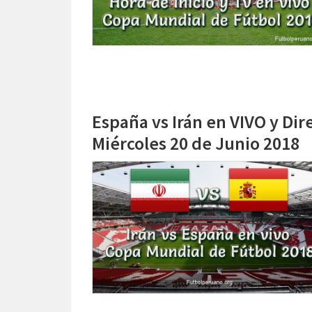
España vs Irán en VIVO y Di
Miércoles 20 de Junio 2018