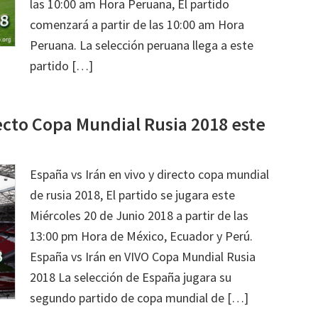
las 10:00 am Hora Peruana, El partido
comenzará a partir de las 10:00 am Hora
Peruana. La selección peruana llega a este
partido […]
recto Copa Mundial Rusia 2018 este
España vs Irán en vivo y directo copa mundial
de rusia 2018, El partido se jugara este
Miércoles 20 de Junio 2018 a partir de las
13:00 pm Hora de México, Ecuador y Perú.
España vs Irán en VIVO Copa Mundial Rusia
2018 La selección de España jugara su
segundo partido de copa mundial de […]