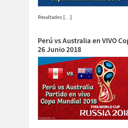
Resultados […]
Perú vs Australia en VIVO C
26 Junio 2018