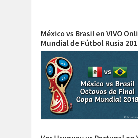
México vs Brasil en VIVO Onl
Mundial de Fútbol Rusia 201
Ver Uruguay vs Portugal en 