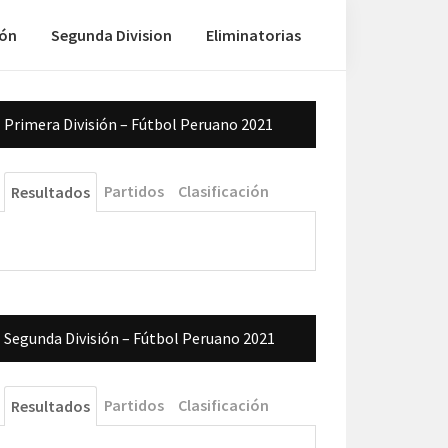
ión
Segunda Division
Eliminatorias
Barra
Primera División – Fútbol Peruano 2021
lateral
principal
Partidos
Clasificación
Resultados
Segunda División – Fútbol Peruano 2021
Partidos
Clasificación
Resultados