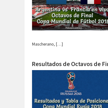
Mascherano, […]
Resultados de Octavos de Fi