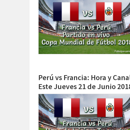
Perú vs Francia: Hora y Can
Este Jueves 21 de Junio 201