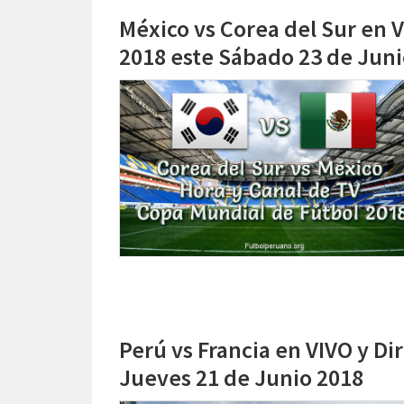
México vs Corea del Sur en 
2018 este Sábado 23 de Juni
Perú vs Francia en VIVO y Di
Jueves 21 de Junio 2018