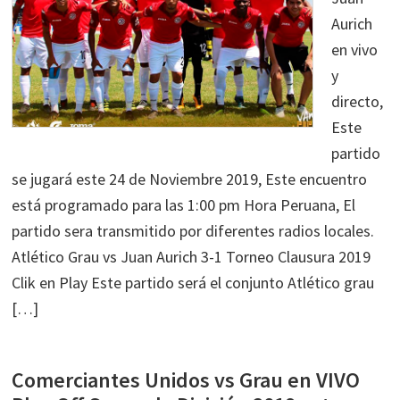
Aurich
en vivo
y
directo,
Este
partido
se jugará este 24 de Noviembre 2019, Este encuentro
está programado para las 1:00 pm Hora Peruana, El
partido sera transmitido por diferentes radios locales.
Atlético Grau vs Juan Aurich 3-1 Torneo Clausura 2019
Clik en Play Este partido será el conjunto Atlético grau
[…]
Comerciantes Unidos vs Grau en VIVO