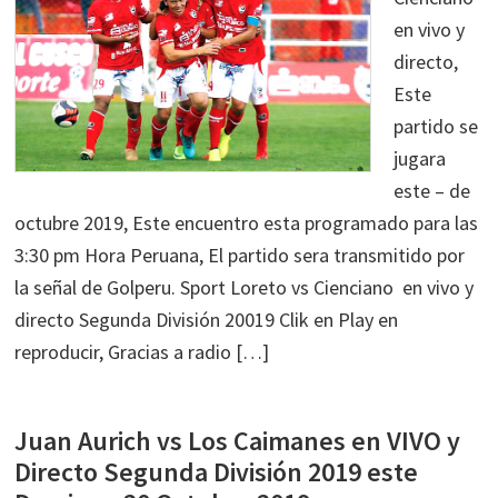
en vivo y
directo,
Este
partido se
jugara
este – de
octubre 2019, Este encuentro esta programado para las
3:30 pm Hora Peruana, El partido sera transmitido por
la señal de Golperu. Sport Loreto vs Cienciano en vivo y
directo Segunda División 20019 Clik en Play en
reproducir, Gracias a radio […]
Juan Aurich vs Los Caimanes en VIVO y
Directo Segunda División 2019 este