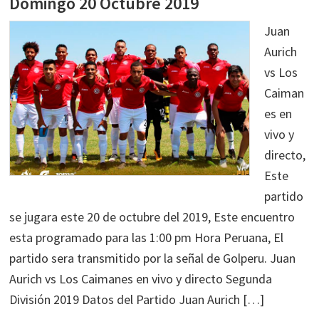
Domingo 20 Octubre 2019
Juan
Aurich
vs Los
Caiman
es en
vivo y
directo,
Este
partido
se jugara este 20 de octubre del 2019, Este encuentro
esta programado para las 1:00 pm Hora Peruana, El
partido sera transmitido por la señal de Golperu. Juan
Aurich vs Los Caimanes en vivo y directo Segunda
División 2019 Datos del Partido Juan Aurich […]