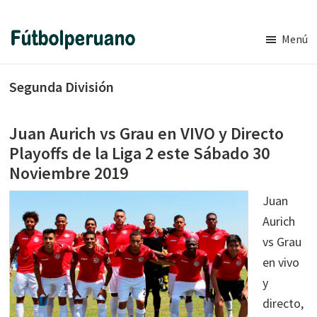
Saltar
Saltar
Saltar
al
a
al
Menú
contenido
la
pie
Resultados
Noticias
y
principal
barra
de
de
Tabla
Segunda División
lateral
página
de
fútbol
principal
Posiciones
Peruano
Fútbol
Juan Aurich vs Grau en VIVO y Directo
Peruano
Playoffs de la Liga 2 este Sábado 30
en
Noviembre 2019
vivo
Juan
Aurich
vs Grau
en vivo
y
directo,