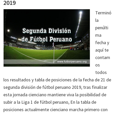
2019
Terminó
la
penúlti
ma
fecha y
aquí te
contam
os
todos
los resultados y tabla de posiciones de la fecha de 21 de
segunda división de fútbol peruano 2019, tras finalizar
esta jornada cienciano mantiene viva la posibilidad de
subir a la Liga 1 de fútbol peruano, En la tabla de
posiciones actualmente cienciano marcha primero con