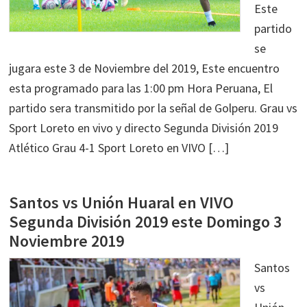
Este
partido
se
jugara este 3 de Noviembre del 2019, Este encuentro
esta programado para las 1:00 pm Hora Peruana, El
partido sera transmitido por la señal de Golperu. Grau vs
Sport Loreto en vivo y directo Segunda División 2019
Atlético Grau 4-1 Sport Loreto en VIVO […]
Santos vs Unión Huaral en VIVO
Segunda División 2019 este Domingo 3
Noviembre 2019
Santos
vs