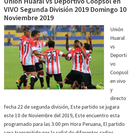
Unión Huaral vs Deportivo Coopsol en
VIVO Segunda División 2019 Domingo 10
Noviembre 2019
Unión
Huaral
vs
Deporti
vo
Coopsol
en vivo
y
directo
fecha 22 de segunda división, Este partido se jugara
este 10 de Noviembre del 2019, Este encuentro esta
programado para las 3:00 pm Hora Peruana, El partido
sera transmitido por la señal de diferentes radios