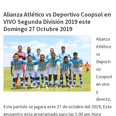
Alianza Atlético vs Deportivo Coopsol en
VIVO Segunda División 2019 este
Domingo 27 Octubre 2019
Alianza
Atlético
vs
Deporti
vo
Coopsol
en vivo
y
directo,
Este partido se jugara este 27 de octubre del 2019, Este
encuentro esta programado para las 1:00 pm Hora