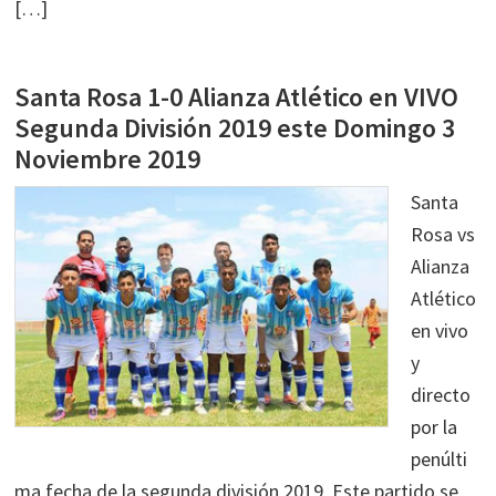
[…]
Santa Rosa 1-0 Alianza Atlético en VIVO
Segunda División 2019 este Domingo 3
Noviembre 2019
Santa
Rosa vs
Alianza
Atlético
en vivo
y
directo
por la
penúlti
ma fecha de la segunda división 2019, Este partido se