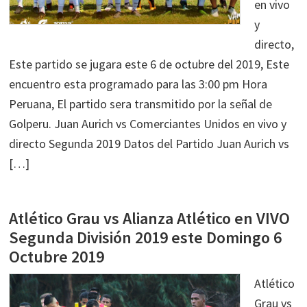
en vivo
y
directo,
Este partido se jugara este 6 de octubre del 2019, Este
encuentro esta programado para las 3:00 pm Hora
Peruana, El partido sera transmitido por la señal de
Golperu. Juan Aurich vs Comerciantes Unidos en vivo y
directo Segunda 2019 Datos del Partido Juan Aurich vs
[…]
Atlético Grau vs Alianza Atlético en VIVO
Segunda División 2019 este Domingo 6
Octubre 2019
Atlético
Grau vs