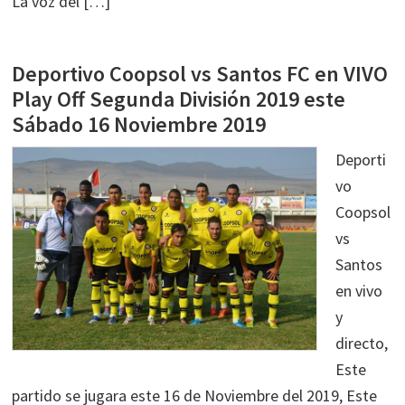
La voz del […]
Deportivo Coopsol vs Santos FC en VIVO
Play Off Segunda División 2019 este
Sábado 16 Noviembre 2019
Deporti
vo
Coopsol
vs
Santos
en vivo
y
directo,
Este
partido se jugara este 16 de Noviembre del 2019, Este