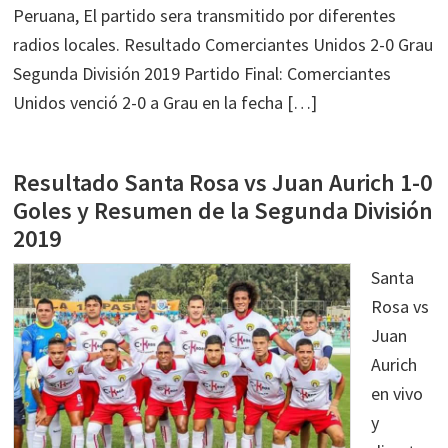
Peruana, El partido sera transmitido por diferentes
radios locales. Resultado Comerciantes Unidos 2-0 Grau
Segunda División 2019 Partido Final: Comerciantes
Unidos venció 2-0 a Grau en la fecha […]
Resultado Santa Rosa vs Juan Aurich 1-0
Goles y Resumen de la Segunda División
2019
Santa
Rosa vs
Juan
Aurich
en vivo
y