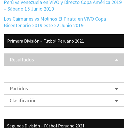
Perú vs Venezuela en VIVO y Directo Copa América 2019
– Sábado 15 Junio 2019
Los Caimanes vs Molinos El Pirata en VIVO Copa
Bicentenario 2019 este 22 Junio 2019
Barra
Primera División – Fútbol Peruano 2021
lateral
principal
Resultados
Partidos
Clasificación
Segunda División – Fútbol Peruano 2021