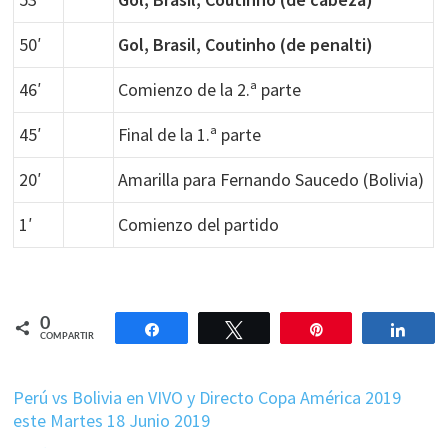
50′
Gol, Brasil, Coutinho (de penalti)
46′
Comienzo de la 2.ª parte
45′
Final de la 1.ª parte
20′
Amarilla para Fernando Saucedo (Bolivia)
1′
Comienzo del partido
0
Compartir
Twittear
Pin
Comp
COMPARTIR
Perú vs Bolivia en VIVO y Directo Copa América 2019
este Martes 18 Junio 2019