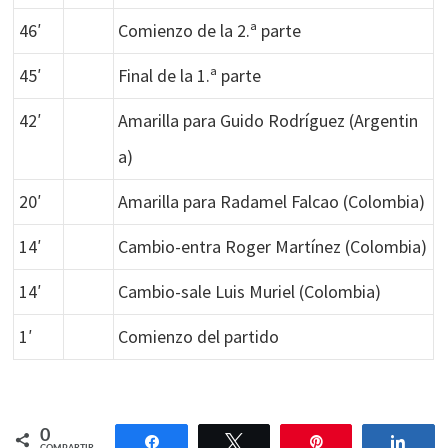
46′
Comienzo de la 2.ª parte
45′
Final de la 1.ª parte
42′
Amarilla para Guido Rodríguez (Argentin
a)
20′
Amarilla para Radamel Falcao (Colombia)
14′
Cambio-entra Roger Martínez (Colombia)
14′
Cambio-sale Luis Muriel (Colombia)
1′
Comienzo del partido
0
Compartir
Twittear
Pin
Comp