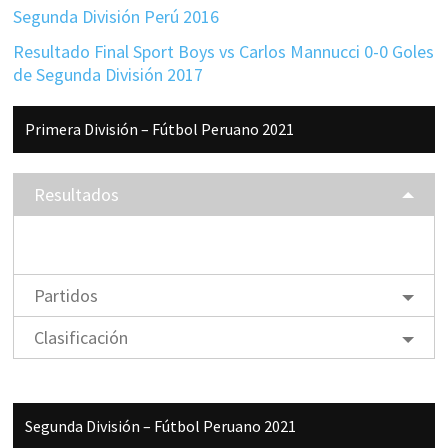
Segunda División Perú 2016
Resultado Final Sport Boys vs Carlos Mannucci 0-0 Goles
de Segunda División 2017
Barra
Primera División – Fútbol Peruano 2021
lateral
principal
Resultados
Partidos
Clasificación
Segunda División – Fútbol Peruano 2021