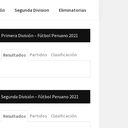
ión
Segunda Division
Eliminatorias
Barra
Primera División – Fútbol Peruano 2021
lateral
principal
Partidos
Clasificación
Resultados
Segunda División – Fútbol Peruano 2021
Partidos
Clasificación
Resultados