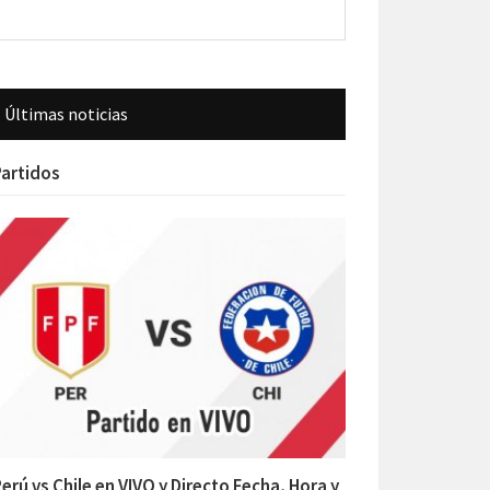
Últimas noticias
artidos
erú vs Chile en VIVO y Directo Fecha, Hora y