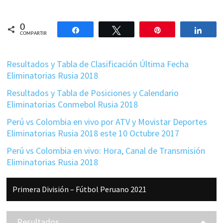
0
Compartir
Twittear
Pin
Comp
COMPARTIR
Resultados y Tabla de Clasificación Última Fecha
Eliminatorias Rusia 2018
Resultados y Tabla de Posiciones y Calendario
Eliminatorias Conmebol Rusia 2018
Perú vs Colombia en vivo por ATV y Movistar Deportes
Eliminatorias Rusia 2018 este 10 Octubre 2017
Perú vs Colombia en vivo: Hora, Canal de Transmisión
Eliminatorias Rusia 2018
Barra
Primera División – Fútbol Peruano 2021
lateral
principal
Resultados