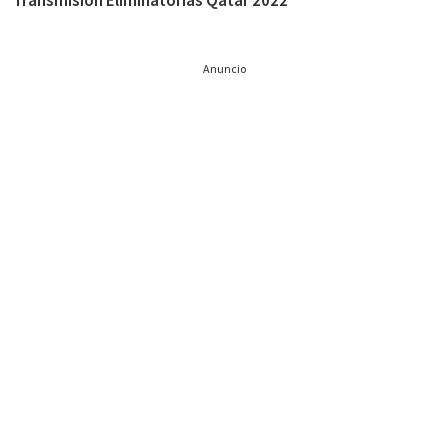
Transmisión Eliminatorias Qatar 2022
Anuncio