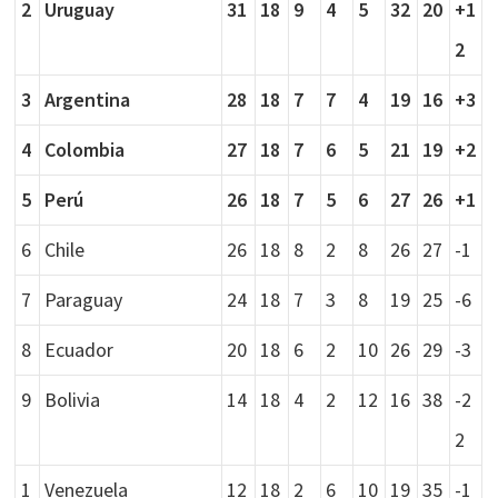
2
Uruguay
31
18
9
4
5
32
20
+1
2
3
Argentina
28
18
7
7
4
19
16
+3
4
Colombia
27
18
7
6
5
21
19
+2
5
Perú
26
18
7
5
6
27
26
+1
6
Chile
26
18
8
2
8
26
27
-1
7
Paraguay
24
18
7
3
8
19
25
-6
8
Ecuador
20
18
6
2
10
26
29
-3
9
Bolivia
14
18
4
2
12
16
38
-2
2
1
Venezuela
12
18
2
6
10
19
35
-1