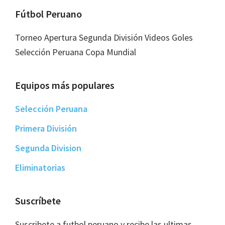
Footer
Fútbol Peruano
Torneo Apertura Segunda División Videos Goles
Selección Peruana Copa Mundial
Equipos más populares
Selección Peruana
Primera División
Segunda Division
Eliminatorias
Suscríbete
Suscribete a futbol peruano y recibe las ultimas