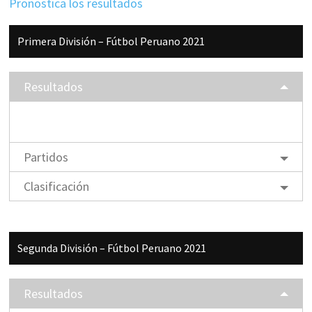
Pronostica los resultados
Barra
Primera División – Fútbol Peruano 2021
lateral
principal
Resultados
Partidos
Clasificación
Segunda División – Fútbol Peruano 2021
Resultados