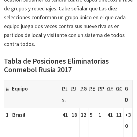
de grupos y repechajes. Cabe señalar que Las diez
selecciones conforman un grupo único en el que cada
equipo juega dos veces contra sus nueve rivales en
partidos de local y visitante con un sistema de todos
contra todos.
Tabla de Posiciones Eliminatorias
Conmebol Rusia 2017
#
Equipo
Pt
PJ
PG
PE
PP
GF
GC
G
s.
D
1
Brasil
41
18
12
5
1
41
11
+3
0