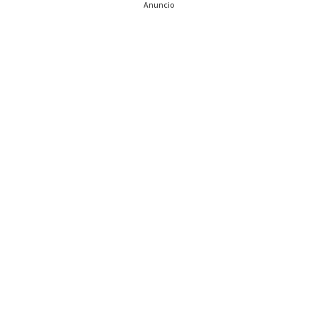
Anuncio