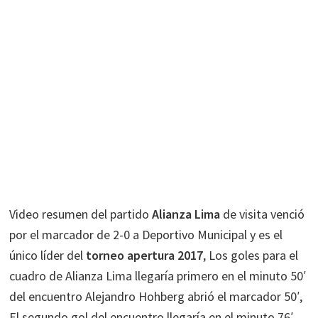
Video resumen del partido
Alianza Lima
de visita venció
por el marcador de 2-0 a Deportivo Municipal y es el
único líder del
torneo apertura 2017
, Los goles para el
cuadro de Alianza Lima llegaría primero en el minuto 50′
del encuentro Alejandro Hohberg abrió el marcador 50′,
El segundo gol del encuentro llegaría en el minuto 76′