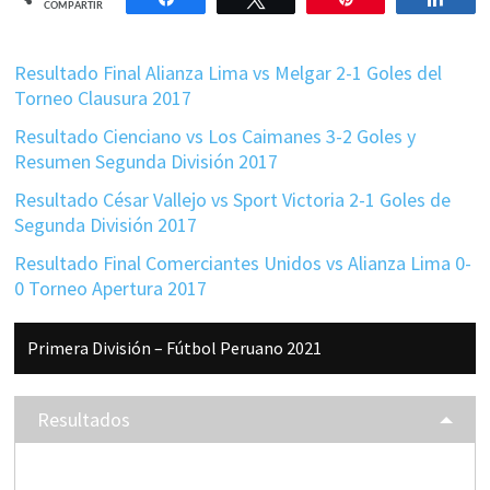
COMPARTIR
Resultado Final Alianza Lima vs Melgar 2-1 Goles del
Torneo Clausura 2017
Resultado Cienciano vs Los Caimanes 3-2 Goles y
Resumen Segunda División 2017
Resultado César Vallejo vs Sport Victoria 2-1 Goles de
Segunda División 2017
Resultado Final Comerciantes Unidos vs Alianza Lima 0-
0 Torneo Apertura 2017
Barra
Primera División – Fútbol Peruano 2021
lateral
principal
Resultados