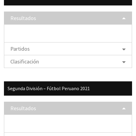
lateral
principal
Resultados
Partidos
Clasificación
Segunda División – Fútbol Peruano 2021
Resultados