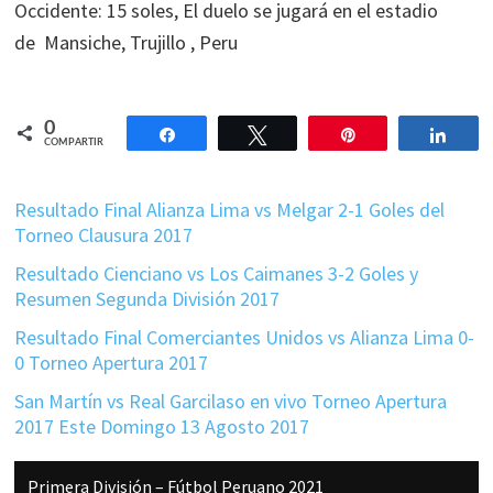
Occidente: 15 soles, El duelo se jugará en el estadio
de Mansiche, Trujillo , Peru
0
Compartir
Twittear
Pin
Comp
COMPARTIR
Resultado Final Alianza Lima vs Melgar 2-1 Goles del
Torneo Clausura 2017
Resultado Cienciano vs Los Caimanes 3-2 Goles y
Resumen Segunda División 2017
Resultado Final Comerciantes Unidos vs Alianza Lima 0-
0 Torneo Apertura 2017
San Martín vs Real Garcilaso en vivo Torneo Apertura
2017 Este Domingo 13 Agosto 2017
Barra
Primera División – Fútbol Peruano 2021