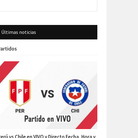
Últimas noticias
artidos
erú vs Chile en VIVO y Directo Fecha, Hora y