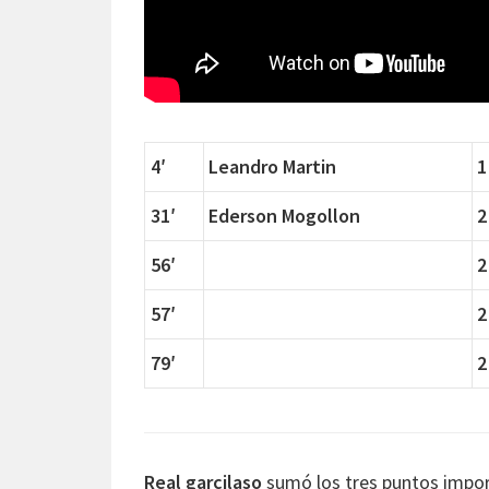
4′
Leandro Martin
1
31′
Ederson Mogollon
2
56′
2
57′
2
79′
2
Real garcilaso
sumó los tres puntos impor