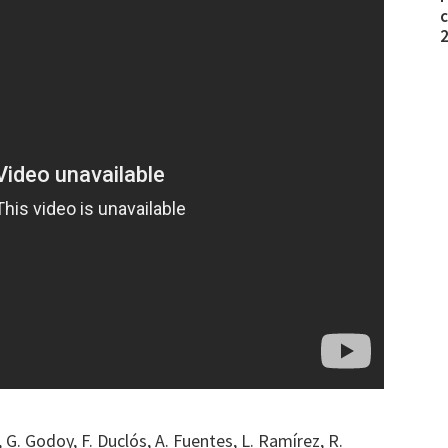
c
, G. Godoy, F. Duclós, A. Fuentes, L. Ramírez, R.