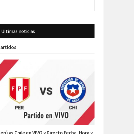
Últimas noticias
artidos
erú vs Chile en VIVO y Directo Fecha, Hora y