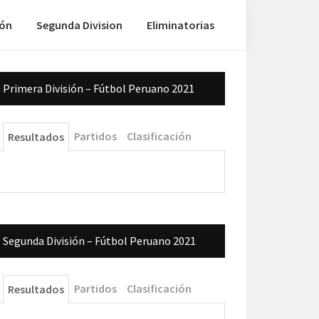
ión
Segunda Division
Eliminatorias
Barra
Primera División – Fútbol Peruano 2021
lateral
principal
Partidos
Clasificación
Resultados
Segunda División – Fútbol Peruano 2021
Partidos
Clasificación
Resultados