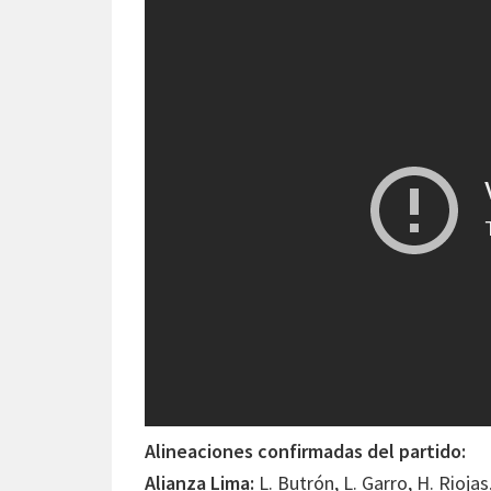
Alineaciones confirmadas del partido:
Alianza Lima:
L. Butrón, L. Garro, H. Riojas