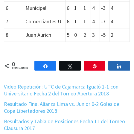
6
Municipal
6
1
1
4
-3
4
7
Comerciantes U.
6
1
1
4
-7
4
8
Juan Aurich
5
0
2
3
-5
2
0
Compartir
Twittear
Pin
Comp
COMPARTIR
Video Repetición: UTC de Cajamarca Igualó 1-1 con
Universitario Fecha 2 del Torneo Apertura 2018
Resultado Final Alianza Lima vs. Junior 0-2 Goles de
Copa Libertadores 2018
Resultados y Tabla de Posiciones Fecha 11 del Torneo
Clausura 2017