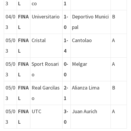
3
L
co
1
04/0
FINA
Universitario
1-
Deportivo Munici
B
3
L
0
pal
05/0
FINA
Cristal
1-
Cantolao
A
3
L
4
05/0
FINA
Sport Rosari
0-
Melgar
A
3
L
o
0
05/0
FINA
Real Garcilas
2-
Alianza Lima
B
3
L
o
1
05/0
FINA
UTC
3-
Juan Aurich
A
3
L
0