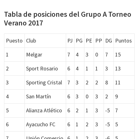
Tabla de posiciones del Grupo A Torneo
Verano 2017
Puesto
Club
PJ
PG
PE
PP
DG
Puntos
1
Melgar
7
4
3
0
7
15
2
Sport Rosario
6
4
1
1
3
13
3
Sporting Cristal
7
3
2
2
8
11
4
San Martín
6
3
0
3
2
9
5
Alianza Atlético
6
2
1
3
-5
7
6
Ayacucho FC
6
1
2
3
-5
5
7
Unión Comercio
6
1
2
3
-6
5