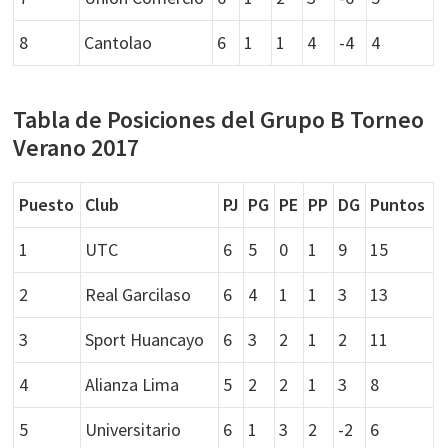
8
Cantolao
6
1
1
4
-4
4
Tabla de Posiciones del Grupo B Torneo
Verano 2017
Puesto
Club
PJ
PG
PE
PP
DG
Puntos
1
UTC
6
5
0
1
9
15
2
Real Garcilaso
6
4
1
1
3
13
3
Sport Huancayo
6
3
2
1
2
11
4
Alianza Lima
5
2
2
1
3
8
5
Universitario
6
1
3
2
-2
6