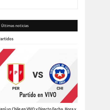
Últimas noticias
artidos
erú vs Chile en VIVO y Directo Fecha, Hora y