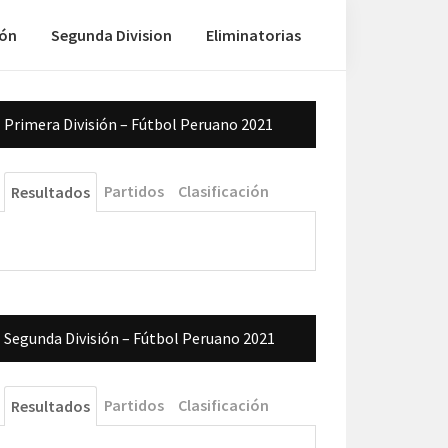
ión
Segunda Division
Eliminatorias
Barra
Primera División – Fútbol Peruano 2021
lateral
principal
Partidos
Clasificación
Resultados
Segunda División – Fútbol Peruano 2021
Partidos
Clasificación
Resultados