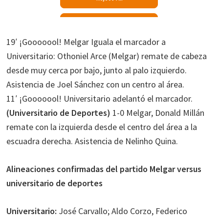
19′ ¡Gooooool! Melgar Iguala el marcador a
Universitario: Othoniel Arce (Melgar) remate de cabeza
desde muy cerca por bajo, junto al palo izquierdo.
Asistencia de Joel Sánchez con un centro al área.
11′ ¡Gooooool! Universitario adelantó el marcador.
(Universitario de Deportes)
1-0 Melgar, Donald Millán
remate con la izquierda desde el centro del área a la
escuadra derecha. Asistencia de Nelinho Quina.
Alineaciones confirmadas del partido Melgar versus
universitario de deportes
Universitario:
José Carvallo; Aldo Corzo, Federico