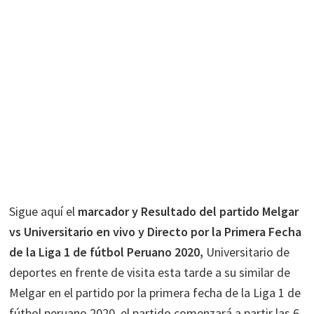
Sigue aquí el
marcador y Resultado del partido Melgar
vs Universitario en vivo y Directo por la Primera Fecha
de la Liga 1 de fútbol Peruano 2020,
Universitario de
deportes en frente de visita esta tarde a su similar de
Melgar en el partido por la primera fecha de la Liga 1 de
fútbol peruano 2020, el partido comenzará a partir las 6