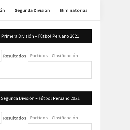
ión
Segunda Division
Eliminatorias
Barra
Primera División – Fútbol Peruano 2021
lateral
principal
Partidos
Clasificación
Resultados
Segunda División – Fútbol Peruano 2021
Partidos
Clasificación
Resultados