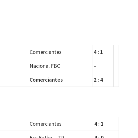
Comerciantes
4 : 1
Nacional FBC
–
Comerciantes
2 : 4
Comerciantes
4 : 1
Esc.Futbol JTR
4 : 0