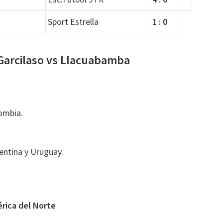
Sport Estrella
1 : 0
 Garcilaso vs Llacuabamba
ombia.
entina y Uruguay.
érica del Norte