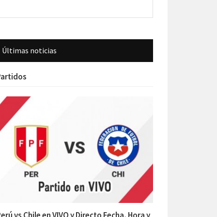
Últimas noticias
artidos
erú vs Chile en VIVO y Directo Fecha, Hora y