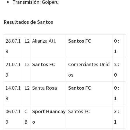
Transmisión:
Golperu
Resultados de Santos
28.07.1
L2
Alianza Atl.
Santos FC
0 :
9
1
21.07.1
L2
Santos FC
Comerciantes Unid
2 :
9
os
0
14.07.1
L2
Santa Rosa
Santos FC
0 :
9
1
06.07.1
C
Sport Huancay
Santos FC
3 :
9
B
o
1