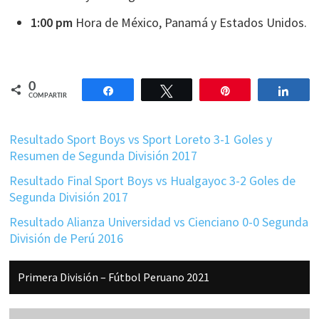
1:00 pm
Hora de México, Panamá y Estados Unidos.
0
Compartir
Twittear
Pin
Comp
COMPARTIR
Resultado Sport Boys vs Sport Loreto 3-1 Goles y
Resumen de Segunda División 2017
Resultado Final Sport Boys vs Hualgayoc 3-2 Goles de
Segunda División 2017
Resultado Alianza Universidad vs Cienciano 0-0 Segunda
División de Perú 2016
Barra
Primera División – Fútbol Peruano 2021
lateral
principal