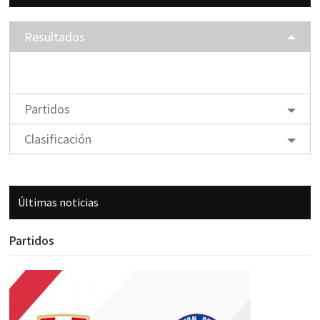
Resultados
Partidos
Clasificación
Últimas noticias
Partidos