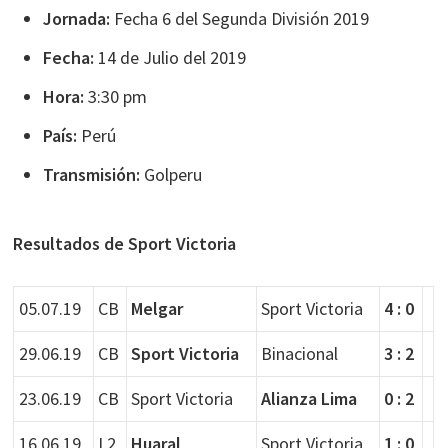
Jornada:
Fecha 6 del Segunda División 2019
Fecha:
14 de Julio del 2019
Hora:
3:30 pm
País:
Perú
Transmisión:
Golperu
Resultados de Sport Victoria
05.07.19
CB
Melgar
Sport Victoria
4 : 0
29.06.19
CB
Sport Victoria
Binacional
3 : 2
23.06.19
CB
Sport Victoria
Alianza Lima
0 : 2
16.06.19
L2
Huaral
Sport Victoria
1 : 0