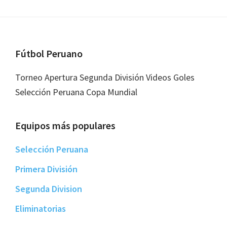
Footer
Fútbol Peruano
Torneo Apertura Segunda División Videos Goles
Selección Peruana Copa Mundial
Equipos más populares
Selección Peruana
Primera División
Segunda Division
Eliminatorias