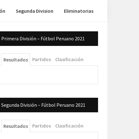
ión
Segunda Division
Eliminatorias
Barra
Primera División – Fútbol Peruano 2021
lateral
principal
Partidos
Clasificación
Resultados
Segunda División – Fútbol Peruano 2021
Partidos
Clasificación
Resultados