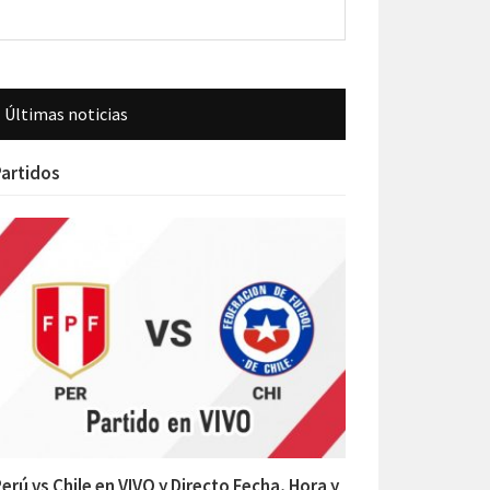
Últimas noticias
artidos
erú vs Chile en VIVO y Directo Fecha, Hora y