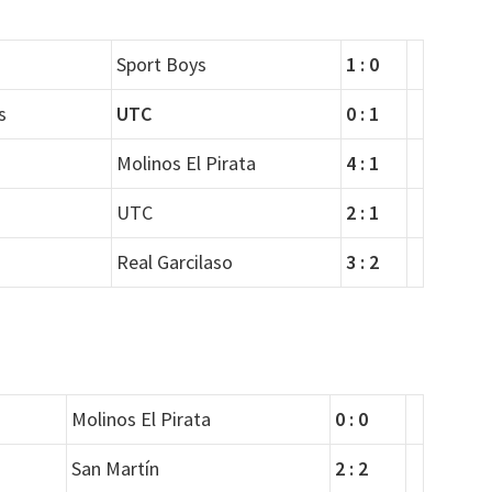
Sport Boys
1 : 0
s
UTC
0 : 1
Molinos El Pirata
4 : 1
UTC
2 : 1
Real Garcilaso
3 : 2
Molinos El Pirata
0 : 0
San Martín
2 : 2