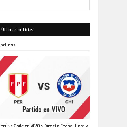
Últimas noticias
artidos
erú vs Chile en VIVO y Directo Fecha, Hora y