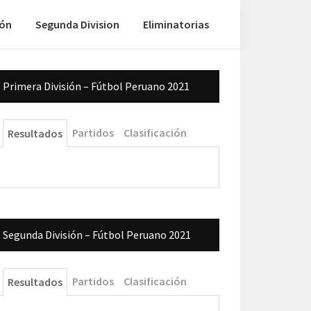
ión
Segunda Division
Eliminatorias
Barra
Primera División – Fútbol Peruano 2021
lateral
principal
Partidos
Clasificación
Resultados
Segunda División – Fútbol Peruano 2021
Partidos
Clasificación
Resultados