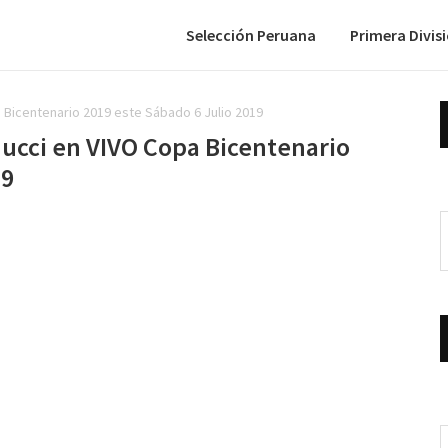
Selección Peruana
Primera Divis
a Bicentenario 2019 este Sábado 6 Julio 2019
nucci en VIVO Copa Bicentenario
19