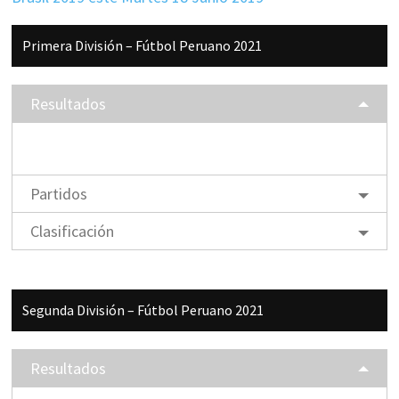
Barra
Primera División – Fútbol Peruano 2021
lateral
principal
Resultados
Partidos
Clasificación
Segunda División – Fútbol Peruano 2021
Resultados