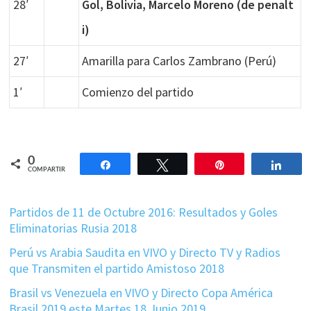
28′
Gol, Bolivia, Marcelo Moreno (de penalt
i)
27′
Amarilla para Carlos Zambrano (Perú)
1′
Comienzo del partido
0
Compartir
Twittear
Pin
Comp
COMPARTIR
Partidos de 11 de Octubre 2016: Resultados y Goles
Eliminatorias Rusia 2018
Perú vs Arabia Saudita en VIVO y Directo TV y Radios
que Transmiten el partido Amistoso 2018
Brasil vs Venezuela en VIVO y Directo Copa América
Brasil 2019 este Martes 18 Junio 2019