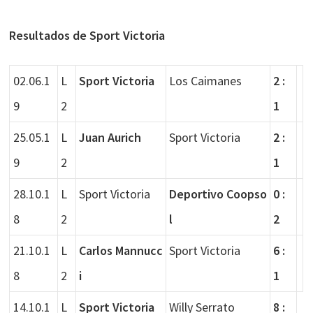
Resultados de Sport Victoria
02.06.1
L
Sport Victoria
Los Caimanes
2 :
9
2
1
25.05.1
L
Juan Aurich
Sport Victoria
2 :
9
2
1
28.10.1
L
Sport Victoria
Deportivo Coopso
0 :
8
2
l
2
21.10.1
L
Carlos Mannucc
Sport Victoria
6 :
8
2
i
1
14.10.1
L
Sport Victoria
Willy Serrato
8 :