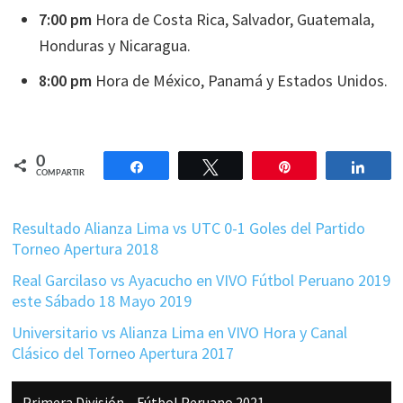
7:00 pm
Hora de Costa Rica, Salvador, Guatemala,
Honduras y Nicaragua.
8:00 pm
Hora de México, Panamá y Estados Unidos.
0
Compartir
Twittear
Pin
Comp
COMPARTIR
Resultado Alianza Lima vs UTC 0-1 Goles del Partido
Torneo Apertura 2018
Real Garcilaso vs Ayacucho en VIVO Fútbol Peruano 2019
este Sábado 18 Mayo 2019
Universitario vs Alianza Lima en VIVO Hora y Canal
Clásico del Torneo Apertura 2017
Barra
Primera División – Fútbol Peruano 2021