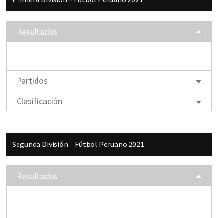
lateral
principal
Resultados
Partidos
Clasificación
Segunda División – Fútbol Peruano 2021
Resultados