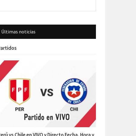
Últimas noticias
artidos
erú vs Chile en VIVO y Directo Fecha, Hora y