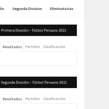
ión
Segunda Division
Eliminatorias
Barra
Primera División – Fútbol Peruano 2021
lateral
principal
Partidos
Clasificación
Resultados
Segunda División – Fútbol Peruano 2021
Partidos
Clasificación
Resultados