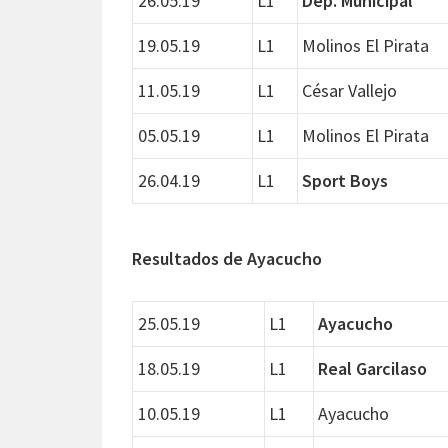
26.05.19
L1
Dep. Municipal
19.05.19
L1
Molinos El Pirata
11.05.19
L1
César Vallejo
05.05.19
L1
Molinos El Pirata
26.04.19
L1
Sport Boys
Resultados de Ayacucho
25.05.19
L1
Ayacucho
18.05.19
L1
Real Garcilaso
10.05.19
L1
Ayacucho