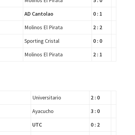
Molinos El Pirata
5 : 0
AD Cantolao
0 : 1
Molinos El Pirata
2 : 2
Sporting Cristal
0 : 0
Molinos El Pirata
2 : 1
Universitario
2 : 0
Ayacucho
3 : 0
UTC
0 : 2