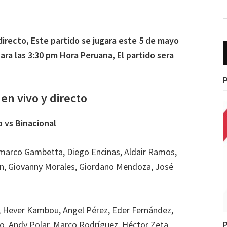
directo, Este partido se jugara este 5 de mayo
ra las 3:30 pm Hora Peruana, El partido sera
P
en vivo y directo
o vs Binacional
nmarco Gambetta, Diego Encinas, Aldair Ramos,
án, Giovanny Morales, Giordano Mendoza, José
es, Hever Kambou, Angel Pérez, Eder Fernández,
o, Andy Polar, Marco Rodríguez, Héctor Zeta.
P