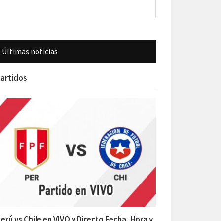
Últimas noticias
artidos
erú vs Chile en VIVO y Directo Fecha, Hora y