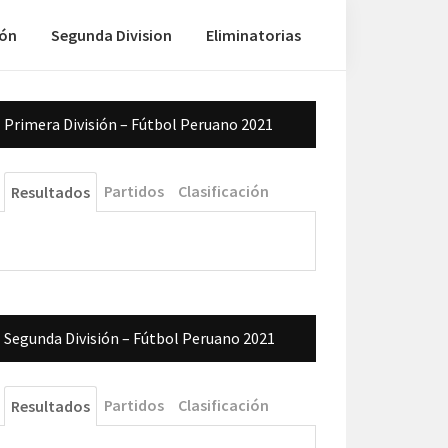
ión
Segunda Division
Eliminatorias
Barra
Primera División – Fútbol Peruano 2021
lateral
principal
Partidos
Clasificación
Resultados
Segunda División – Fútbol Peruano 2021
Partidos
Clasificación
Resultados