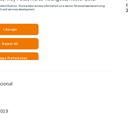
c
cional
2019