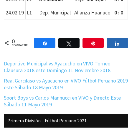
24.02.19
L1
Dep. Municipal
Alianza Huanuco
0 : 0
0
Compartir
Twittear
Pin
Comp
COMPARTIR
Deportivo Municipal vs Ayacucho en VIVO Torneo
Clausura 2018 este Domingo 11 Noviembre 2018
Real Garcilaso vs Ayacucho en VIVO Fútbol Peruano 2019
este Sábado 18 Mayo 2019
Sport Boys vs Carlos Mannucci en VIVO y Directo Este
Sábado 11 Mayo 2019
Barra
Primera División – Fútbol Peruano 2021
lateral