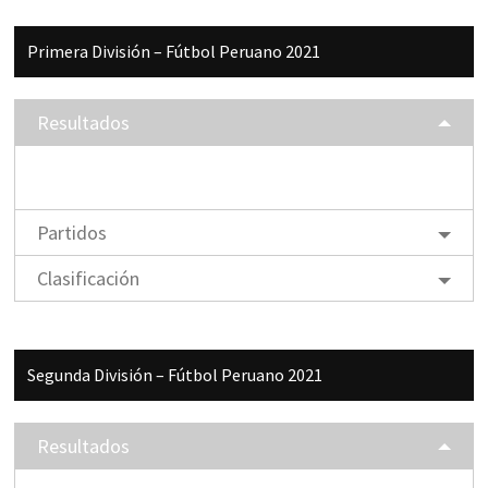
Barra
Primera División – Fútbol Peruano 2021
lateral
principal
Resultados
Partidos
Clasificación
Segunda División – Fútbol Peruano 2021
Resultados