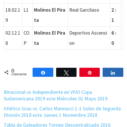
18.02.1
L1
Molinos El Pira
Real Garcilaso
2 :
9
ta
1
02.12.1
CO
Molinos El Pira
Deportivo Ascensi
6 :
8
P
ta
on
0
0
Compartir
Twittear
Pin
Comp
COMPARTIR
Binacional vs Independiente en VIVO Copa
Sudamericana 2019 este Miércoles 01 Mayo 2019
Atlético Grau vs. Carlos Mannucci 1-1 Goles de Segunda
División 2018 este Jueves 1 Noviembre 2018
Tabla de Goleadores Torneo Descentralizado 2016