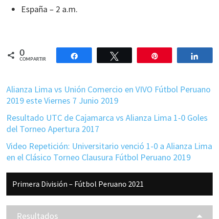
España – 2 a.m.
0
Compartir
Twittear
Pin
Comp
COMPARTIR
Alianza Lima vs Unión Comercio en VIVO Fútbol Peruano
2019 este Viernes 7 Junio 2019
Resultado UTC de Cajamarca vs Alianza Lima 1-0 Goles
del Torneo Apertura 2017
Video Repetición: Universitario venció 1-0 a Alianza Lima
en el Clásico Torneo Clausura Fútbol Peruano 2019
Barra
Primera División – Fútbol Peruano 2021
lateral
principal
Resultados