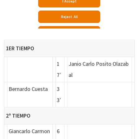
1ER TIEMPO
1
Janio Carlo Posito Olazab
7′
al
Bernardo Cuesta
3
3′
2º TIEMPO
Giancarlo Carmon
6