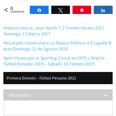
0
Compartir
Twittear
Pin
Comp
COMPARTIR
Alianza Lima vs. Juan Aurich 7-2 Torneo Verano 2017
Domingo 12 Marzo 2017
Resultado Universitario vs Alianza Atlético 4-0 Liguilla B
este Domingo 21 de Agosto 2016
Sport Huancayo vs Sporting Cristal en VIVO y Directo
Fútbol Peruano 2019 – Sábado 16 Febrero 2019
Barra
Primera División – Fútbol Peruano 2021
lateral
principal
Resultados