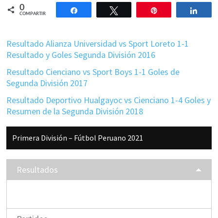
0
Compartir
Twittear
Pin
Comp
COMPARTIR
Resultado Alianza Universidad vs Sport Loreto 1-1
Resultado y Goles Segunda División 2016
Resultado Cienciano vs Sport Boys 1-1 Goles de
Segunda División 2017
Resultado Deportivo Hualgayoc vs Cienciano 1-4 Goles y
Resumen de la Segunda División 2018
Barra
Primera División – Fútbol Peruano 2021
lateral
principal
Resultados