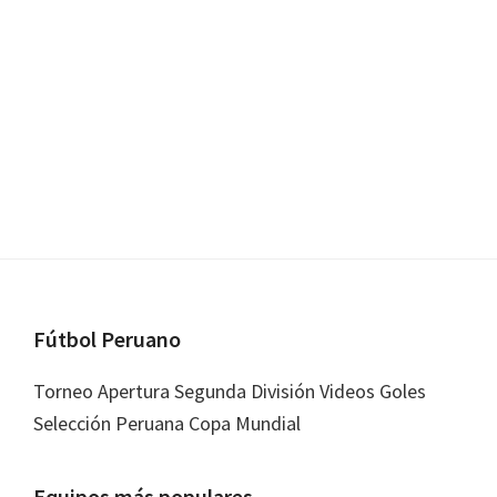
Footer
Fútbol Peruano
Torneo Apertura Segunda División Videos Goles
Selección Peruana Copa Mundial
Equipos más populares