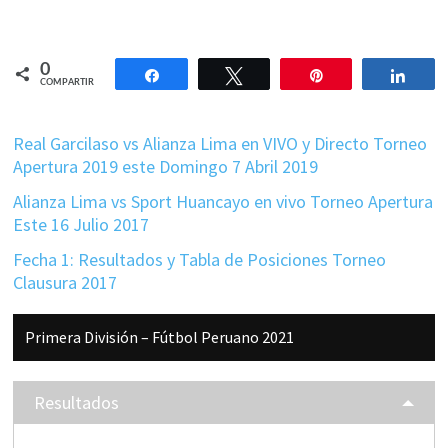
0
Compartir
Twittear
Pin
Comp
COMPARTIR
Real Garcilaso vs Alianza Lima en VIVO y Directo Torneo
Apertura 2019 este Domingo 7 Abril 2019
Alianza Lima vs Sport Huancayo en vivo Torneo Apertura
Este 16 Julio 2017
Fecha 1: Resultados y Tabla de Posiciones Torneo
Clausura 2017
Barra
Primera División – Fútbol Peruano 2021
lateral
principal
Resultados