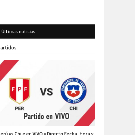
Últimas noticias
artidos
erú vs Chile en VIVO y Directo Fecha, Hora y