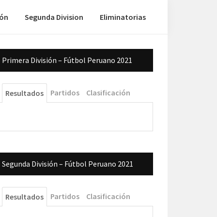
ión
Segunda Division
Eliminatorias
Barra
Primera División – Fútbol Peruano 2021
lateral
principal
Partidos
Clasificación
Resultados
Segunda División – Fútbol Peruano 2021
Partidos
Clasificación
Resultados