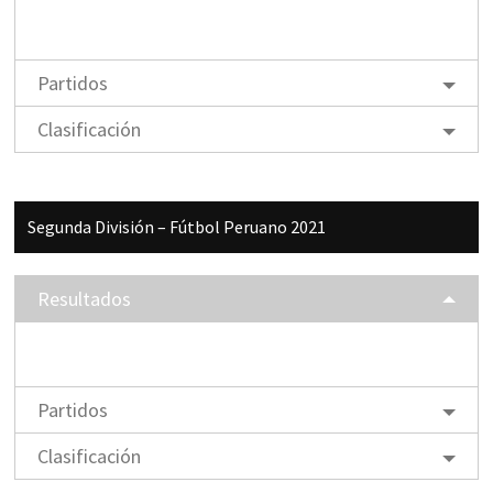
Partidos
Clasificación
Segunda División – Fútbol Peruano 2021
Resultados
Partidos
Clasificación