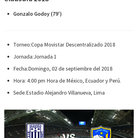
Gonzalo Godoy (79′)
Torneo:Copa Movistar Descentralizado 2018
Jornada:Jornada 1
Fecha:Domingo, 02 de septiembre del 2018
Hora: 4:00 pm Hora de México, Ecuador y Perú.
Sede:Estadio Alejandro Villanueva, Lima