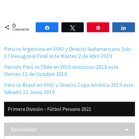
0
Compartir
Twittear
Pin
Comp
COMPARTIR
Perú vs Argentina en VIVO y Directo Sudamericano Sub-
17 Hexagonal Final este Martes 2 de Abril 2019
Partido Perú vs Chile en VIVO Amistoso 2018 este
Viernes 12 de Octubre 2018
Perú vs Brasil en VIVO y Directo Copa América 2019 este
Sábado 22 Junio 2019
Barra
Primera División – Fútbol Peruano 2021
lateral
principal
Resultados