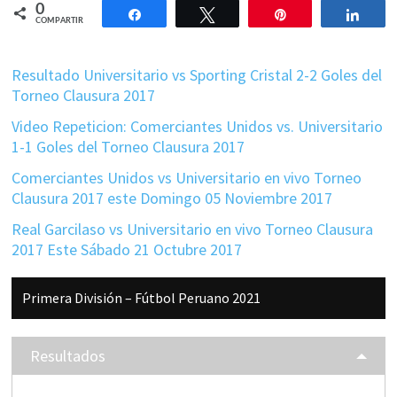
0
Compartir
Twittear
Pin
Comp
COMPARTIR
Resultado Universitario vs Sporting Cristal 2-2 Goles del
Torneo Clausura 2017
Video Repeticion: Comerciantes Unidos vs. Universitario
1-1 Goles del Torneo Clausura 2017
Comerciantes Unidos vs Universitario en vivo Torneo
Clausura 2017 este Domingo 05 Noviembre 2017
Real Garcilaso vs Universitario en vivo Torneo Clausura
2017 Este Sábado 21 Octubre 2017
Barra
Primera División – Fútbol Peruano 2021
lateral
principal
Resultados