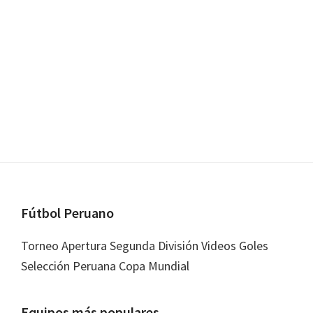
Footer
Fútbol Peruano
Torneo Apertura Segunda División Videos Goles
Selección Peruana Copa Mundial
Equipos más populares