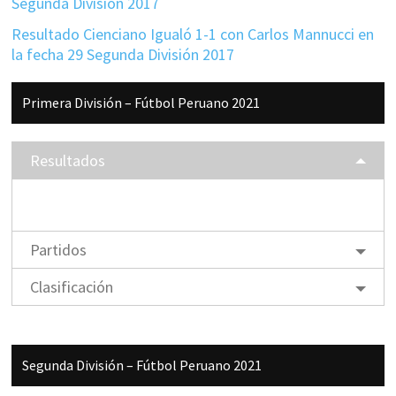
Segunda División 2017
Resultado Cienciano Igualó 1-1 con Carlos Mannucci en
la fecha 29 Segunda División 2017
Barra
Primera División – Fútbol Peruano 2021
lateral
principal
Resultados
Partidos
Clasificación
Segunda División – Fútbol Peruano 2021