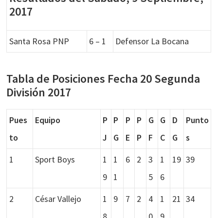
2017
Santa Rosa PNP
6 – 1
Defensor La Bocana
Tabla de Posiciones Fecha 20 Segunda
División 2017
Pues
Equipo
P
P
P
P
G
G
D
Punto
to
J
G
E
P
F
C
G
s
1
Sport Boys
1
1
6
2
3
1
19
39
9
1
5
6
2
César Vallejo
1
9
7
2
4
1
21
34
8
0
9