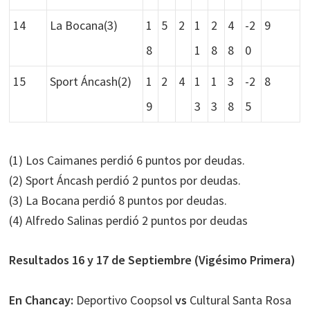
14
La Bocana(3)
1
5
2
1
2
4
-2
9
8
1
8
8
0
15
Sport Áncash(2)
1
2
4
1
1
3
-2
8
9
3
3
8
5
(1) Los Caimanes perdió 6 puntos por deudas.
​(2) Sport Áncash perdió 2 puntos por deudas.
(3) La Bocana perdió 8 puntos por deudas.
(4) Alfredo Salinas perdió 2 puntos por deudas
Resultados 16 y 17 de Septiembre (Vigésimo Primera)
En Chancay:
Deportivo Coopsol
vs
Cultural Santa Rosa