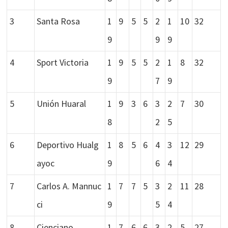
3
Santa Rosa
1
9
5
5
2
1
10
32
9
9
9
4
Sport Victoria
1
9
5
5
2
1
8
32
9
7
9
5
Unión Huaral
1
9
3
6
3
2
7
30
8
2
5
6
Deportivo Hualg
1
8
5
6
4
3
12
29
ayoc
9
6
4
7
Carlos A. Mannuc
1
7
7
5
3
2
11
28
ci
9
5
4
8
Cienciano
1
7
6
6
3
2
5
27