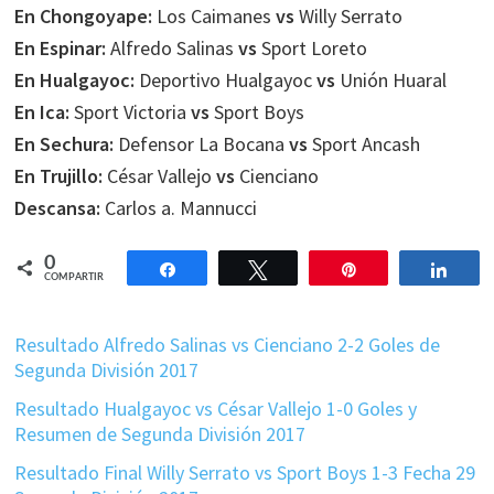
En Chongoyape:
Los Caimanes
vs
Willy Serrato
En Espinar:
Alfredo Salinas
vs
Sport Loreto
En Hualgayoc:
Deportivo Hualgayoc
vs
Unión Huaral
En Ica:
Sport Victoria
vs
Sport Boys
En Sechura:
Defensor La Bocana
vs
Sport Ancash
En Trujillo:
César Vallejo
vs
Cienciano
Descansa:
Carlos a. Mannucci
0
Compartir
Twittear
Pin
Comp
COMPARTIR
Resultado Alfredo Salinas vs Cienciano 2-2 Goles de
Segunda División 2017
Resultado Hualgayoc vs César Vallejo 1-0 Goles y
Resumen de Segunda División 2017
Resultado Final Willy Serrato vs Sport Boys 1-3 Fecha 29