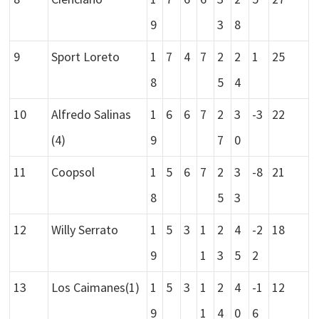
9
3
8
9
Sport Loreto
1
7
4
7
2
2
1
25
8
5
4
10
Alfredo Salinas
1
6
6
7
2
3
-3
22
(4)
9
7
0
11
Coopsol
1
5
6
7
2
3
-8
21
8
5
3
12
Willy Serrato
1
5
3
1
2
4
-2
18
9
1
3
5
2
13
Los Caimanes(1)
1
5
3
1
2
4
-1
12
9
1
4
0
6