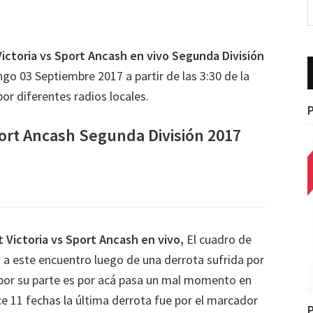
ictoria vs Sport Ancash en vivo Segunda División
go 03 Septiembre 2017 a partir de las 3:30 de la
por diferentes radios locales.
P
port Ancash Segunda División 2017
 Victoria vs Sport Ancash en vivo,
El cuadro de
a a este encuentro luego de una derrota sufrida por
 por su parte es por acá pasa un mal momento en
e 11 fechas la última derrota fue por el marcador
P