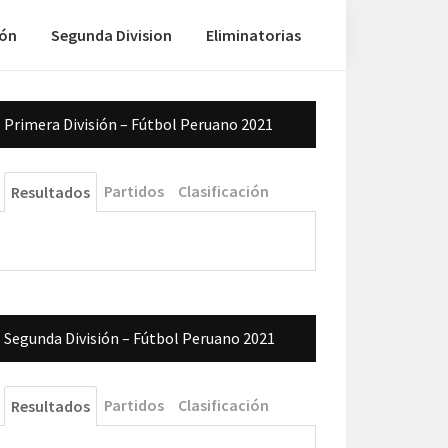
ión
Segunda Division
Eliminatorias
Barra
Primera División – Fútbol Peruano 2021
lateral
principal
Partidos
Clasificación
Resultados
Segunda División – Fútbol Peruano 2021
Partidos
Clasificación
Resultados