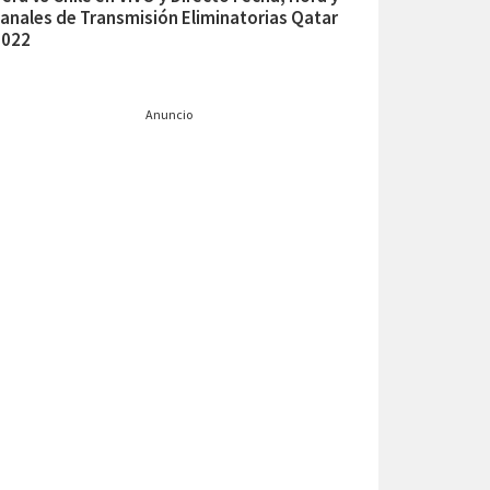
anales de Transmisión Eliminatorias Qatar
2022
Anuncio