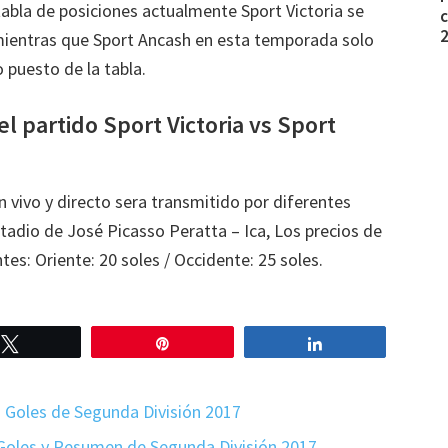
 tabla de posiciones actualmente Sport Victoria se
c
 mientras que Sport Ancash en esta temporada solo
 puesto de la tabla.
l partido Sport Victoria vs Sport
n vivo y directo sera transmitido por diferentes
estadio de José Picasso Peratta – Ica, Los precios de
tes: Oriente: 20 soles / Occidente: 25 soles.
Twittear
Pin
Compartir
2 Goles de Segunda División 2017
 Goles y Resumen de Segunda División 2017