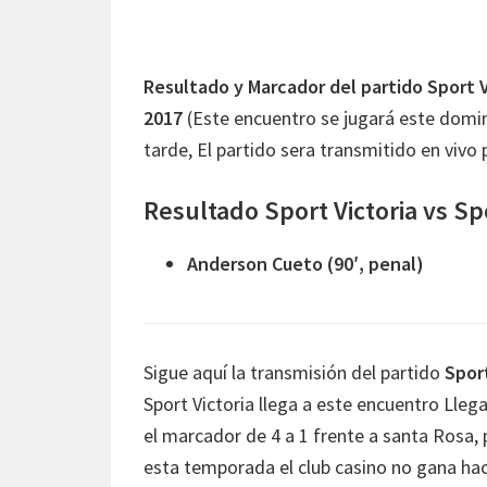
Resultado y Marcador del partido Sport V
2017
(Este encuentro se jugará este domin
tarde, El partido sera transmitido en vivo 
Resultado Sport Victoria vs S
Anderson Cueto (90′, penal)
Sigue aquí la transmisión del partido
Sport
Sport Victoria llega a este encuentro Lleg
el marcador de 4 a 1 frente a santa Rosa,
esta temporada el club casino no gana hac