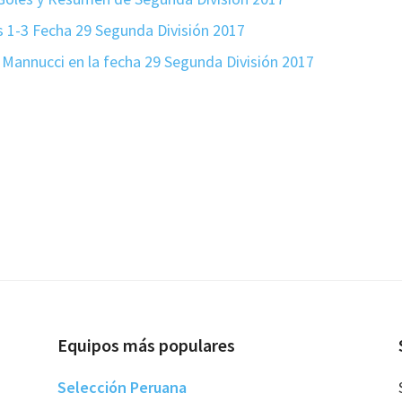
ys 1-3 Fecha 29 Segunda División 2017
 Mannucci en la fecha 29 Segunda División 2017
Equipos más populares
Selección Peruana