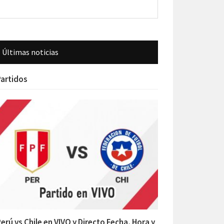
Últimas noticias
artidos
erú vs Chile en VIVO y Directo Fecha, Hora y