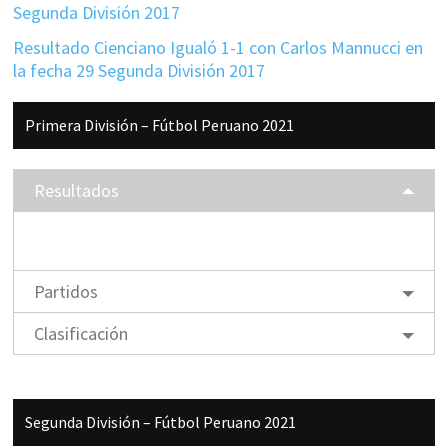
Segunda División 2017
Resultado Cienciano Igualó 1-1 con Carlos Mannucci en
la fecha 29 Segunda División 2017
Barra
Primera División – Fútbol Peruano 2021
lateral
principal
Resultados
Partidos
Clasificación
Segunda División – Fútbol Peruano 2021