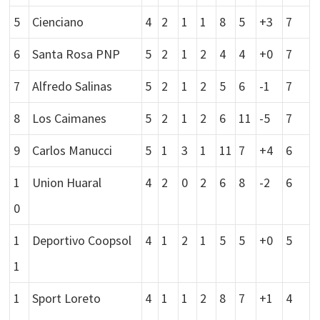
5
Cienciano
4
2
1
1
8
5
+3
7
6
Santa Rosa PNP
5
2
1
2
4
4
+0
7
7
Alfredo Salinas
5
2
1
2
5
6
-1
7
8
Los Caimanes
5
2
1
2
6
11
-5
7
9
Carlos Manucci
5
1
3
1
11
7
+4
6
1
Union Huaral
4
2
0
2
6
8
-2
6
0
1
Deportivo Coopsol
4
1
2
1
5
5
+0
5
1
1
Sport Loreto
4
1
1
2
8
7
+1
4