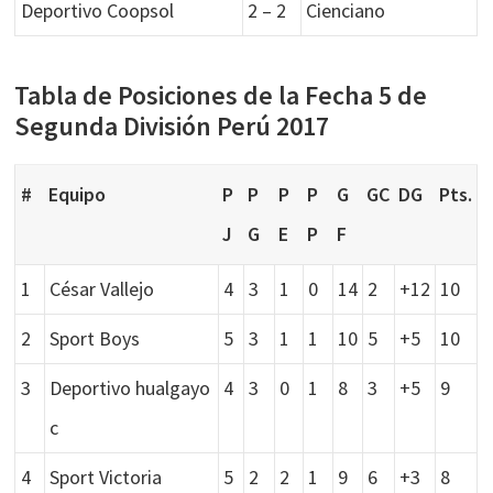
Deportivo Coopsol
2 – 2
Cienciano
Tabla de Posiciones de la Fecha 5 de
Segunda División Perú 2017
#
Equipo
P
P
P
P
G
GC
DG
Pts.
J
G
E
P
F
1
César Vallejo
4
3
1
0
14
2
+12
10
2
Sport Boys
5
3
1
1
10
5
+5
10
3
Deportivo hualgayo
4
3
0
1
8
3
+5
9
c
4
Sport Victoria
5
2
2
1
9
6
+3
8