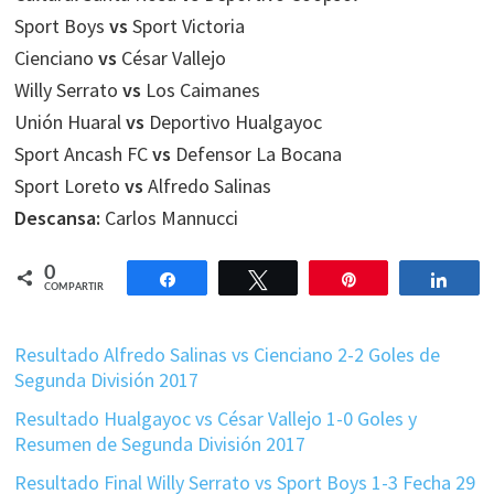
Sport Boys
vs
Sport Victoria
Cienciano
vs
César Vallejo
Willy Serrato
vs
Los Caimanes
Unión Huaral
vs
Deportivo Hualgayoc
Sport Ancash FC
vs
Defensor La Bocana
Sport Loreto
vs
Alfredo Salinas
Descansa:
Carlos Mannucci
0
Compartir
Twittear
Pin
Comp
COMPARTIR
Resultado Alfredo Salinas vs Cienciano 2-2 Goles de
Segunda División 2017
Resultado Hualgayoc vs César Vallejo 1-0 Goles y
Resumen de Segunda División 2017
Resultado Final Willy Serrato vs Sport Boys 1-3 Fecha 29