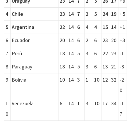
3
Uruguay
23
14
7
2
5
26
17
+9
4
Chile
23
14
7
2
5
24
19
+5
5
Argentina
22
14
6
4
4
15
14
+1
6
Ecuador
20
14
6
2
6
23
20
+3
7
Perú
18
14
5
3
6
22
23
-1
8
Paraguay
18
14
5
3
6
13
21
-8
9
Bolivia
10
14
3
1
10
12
32
-2
0
1
Venezuela
6
14
1
3
10
17
34
-1
0
7