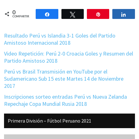
0
Compartir
Twittear
Pin
Comp
COMPARTIR
Resultado Perú vs Islandia 3-1 Goles del Partido
Amistoso Internacional 2018
Video Repetición: Perú 2-0 Croacia Goles y Resumen del
Partido Amistoso 2018
Perú vs Brasil Transmisión en YouTube por el
Sudamericano Sub 15 este Martes 14 de Noviembre
2017
Inscripciones sorteo entradas Perú vs Nueva Zelanda
Repechaje Copa Mundial Rusia 2018
Barra
Primera División – Fútbol Peruano 2021
lateral
principal