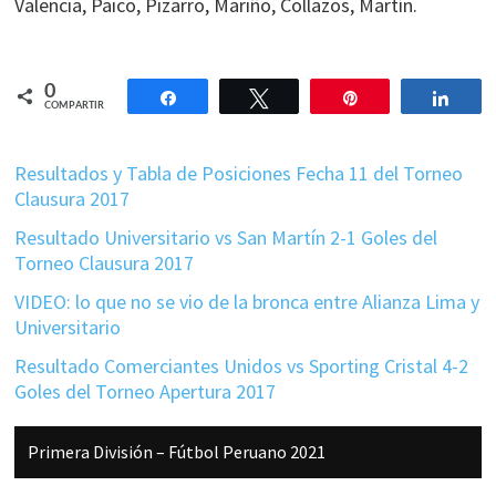
Valencia, Paico, Pizarro, Mariño, Collazos, Martín.
0
Compartir
Twittear
Pin
Comp
COMPARTIR
Resultados y Tabla de Posiciones Fecha 11 del Torneo
Clausura 2017
Resultado Universitario vs San Martín 2-1 Goles del
Torneo Clausura 2017
VIDEO: lo que no se vio de la bronca entre Alianza Lima y
Universitario
Resultado Comerciantes Unidos vs Sporting Cristal 4-2
Goles del Torneo Apertura 2017
Barra
Primera División – Fútbol Peruano 2021
lateral