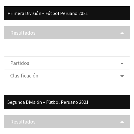
Barra
Primera División – Fútbol Peruano 2021
lateral
principal
Resultados
Partidos
Clasificación
Segunda División – Fútbol Peruano 2021
Resultados