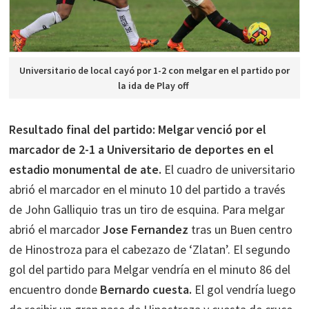
Universitario de local cayó por 1-2 con melgar en el partido por
la ida de Play off
Resultado final del partido: Melgar venció por el
marcador de 2-1 a Universitario de deportes en el
estadio monumental de ate.
El cuadro de universitario
abrió el marcador en el minuto 10 del partido a través
de John Galliquio tras un tiro de esquina. Para melgar
abrió el marcador
Jose Fernandez
tras un Buen centro
de Hinostroza para el cabezazo de ‘Zlatan’. El segundo
gol del partido para Melgar vendría en el minuto 86 del
encuentro donde
Bernardo cuesta.
El gol vendría luego