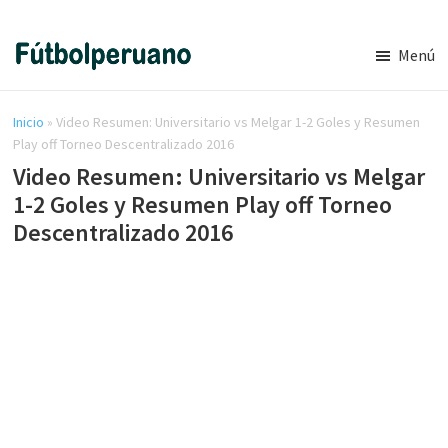
Saltar
Saltar
Saltar
al
a
al
Menú
contenido
la
pie
Resultados
Noticias
y
principal
barra
de
de
Tabla
Inicio
»
Video Resumen: Universitario vs Melgar 1-2 Goles y Resumen
lateral
página
de
fútbol
Play off Torneo Descentralizado 2016
principal
Posiciones
Video Resumen: Universitario vs Melgar
Peruano
Fútbol
1-2 Goles y Resumen Play off Torneo
Peruano
en
Descentralizado 2016
vivo