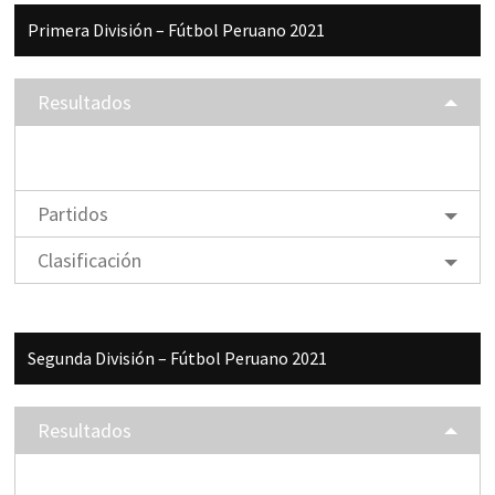
Barra
Primera División – Fútbol Peruano 2021
lateral
principal
Resultados
Partidos
Clasificación
Segunda División – Fútbol Peruano 2021
Resultados